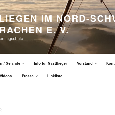
LIEGEN IM NORD-SC
RACHEN E. V.
enflugschule
er / Gelände
Info für Gastflieger
Vorstand
Kont
 Videos
Presse
Linkliste
R