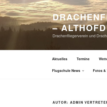
Zum
Inhalt
DRACHENF
springen
– ALTHOFD
Drachenfliegerverein und Drach
Aktuelles
Termine
Wett
Flugschule News
Fotos &
AUTOR:
ADMIN VERTRETE