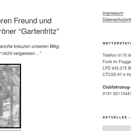
Impressum
eren Freund und
Datenschutzerk
röner “Gartenfritz”
WETTERSTAT
 manche kreuzen unseren Weg.
ir nicht vergessen…”
Telefon 0170 9
Funk im Flugge
LPD 433.275 M
CTCSS 97.4 Hz
Clubfahrzeug
0151 5211044
AKTUELLES –
Aktuelles