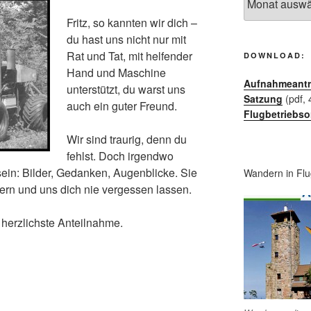
–
Fritz, so kannten wir dich –
Archiv:
du hast uns nicht nur mit
Rat und Tat, mit helfender
DOWNLOAD:
Hand und Maschine
Aufnahmeant
unterstützt, du warst uns
Satzung
(pdf, 
auch ein guter Freund.
Flugbetriebs
Wir sind traurig, denn du
fehlst.
Doch irgendwo
in: Bilder, Gedanken, Augenblicke. Sie
Wandern in Flu
ern und uns dich nie vergessen lassen.
 herzlichste Anteilnahme.