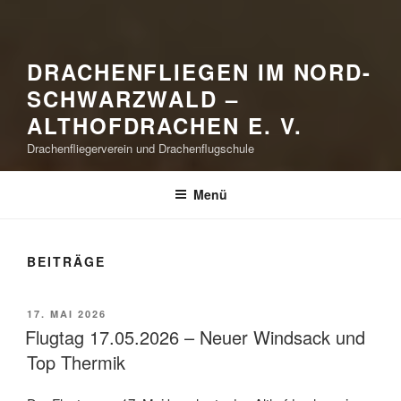
DRACHENFLIEGEN IM NORD-
SCHWARZWALD –
ALTHOFDRACHEN E. V.
Drachenfliegerverein und Drachenflugschule
Menü
BEITRÄGE
VERÖFFENTLICHT
17. MAI 2026
AM
Flugtag 17.05.2026 – Neuer Windsack und
Top Thermik