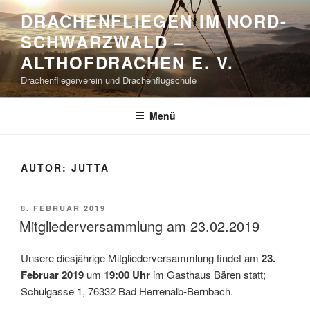
Zum
DRACHENFLIEGEN IM NORD-
Inhalt
SCHWARZWALD –
springen
ALTHOFDRACHEN E. V.
Drachenfliegerverein und Drachenflugschule
Menü
AUTOR:
JUTTA
VERÖFFENTLICHT
8. FEBRUAR 2019
AM
Mitgliederversammlung am 23.02.2019
Unsere diesjährige Mitgliederversammlung findet am
23.
Februar 2019
um
19:00 Uhr
im Gasthaus Bären statt;
Schulgasse 1, 76332 Bad Herrenalb-Bernbach.