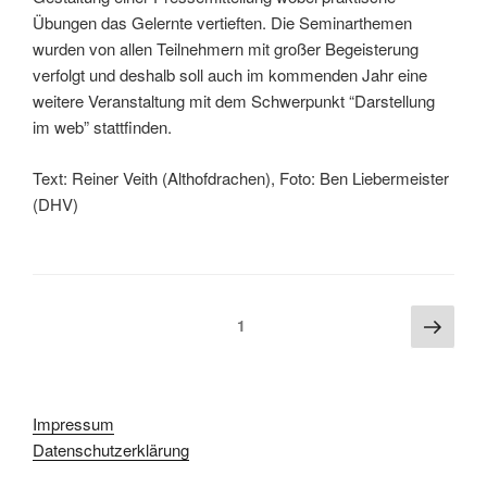
Übungen das Gelernte vertieften. Die Seminarthemen
wurden von allen Teilnehmern mit großer Begeisterung
verfolgt und deshalb soll auch im kommenden Jahr eine
weitere Veranstaltung mit dem Schwerpunkt “Darstellung
im web” stattfinden.
Text: Reiner Veith (Althofdrachen), Foto: Ben Liebermeister
(DHV)
Seitennummerierung
Näch
Seite
1
Seite
der
Beiträge
Impressum
Datenschutzerklärung