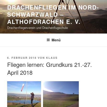
Zum
DRACHENFLIEGEN IM NORD-
Inhalt
SCHWARZWALD –
springen
ALTHOFDRACHEN E. V.
Drachenfliegerverein und Drachenflugschule
Menü
VERÖFFENTLICHT
6. FEBRUAR 2018
VON
KLAUS
AM
Fliegen lernen: Grundkurs 21.-27.
April 2018