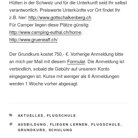
Hütten in der Schweiz und für die Unterkunft seid Ihr selbst
verantwortlich. Preiswerte Unterkünfte vor Ort findet Ihr
z.B. hier:
http://www.gottschalkenberg.ch
Für Camper liegen diese Plätze günstig:
http://www.camping-euthal.ch/home
,
http://www.grueneaff.ch/
Der Grundkurs kostet 750,- €. Vorherige Anmeldung bitte
an mich per Mail mit diesem
Formular
. Die Anmeldung ist
verbindlich, sobald die Gebühr auf unserem Konto
eingegangen ist. Kurse mit weniger als 6 Anmeldungen
werden 1 Woche vorher abgesagt.
KATEGORIEN
AKTUELLES
,
FLUGSCHULE
SCHLAGWÖRTER
AUSBILDUNG
,
FLIEGEN LERNEN
,
FLUGSCHULE
,
GRUNDKURS
,
SCHULUNG