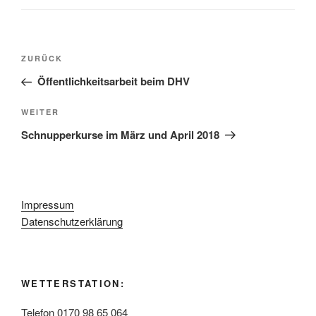
Beitragsnavigation
Vorheriger
ZURÜCK
Beitrag
Öffentlichkeitsarbeit beim DHV
Nächster
WEITER
Beitrag
Schnupperkurse im März und April 2018
Impressum
Datenschutzerklärung
WETTERSTATION:
Telefon 0170 98 65 064