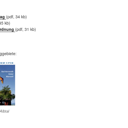
rag
(pdf, 34 kb)
45 kb)
ordnung
(pdf, 31 kb)
ggebiete:
Albtal