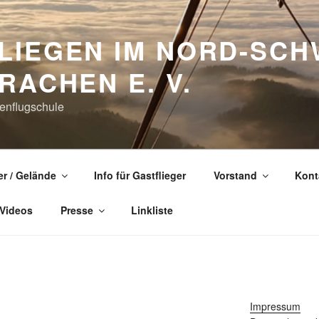
LIEGEN IM NORD-SC
RACHEN E. V.
enflugschule
er / Gelände
Info für Gastflieger
Vorstand
Kont
 Videos
Presse
Linkliste
Impressum