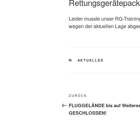
Rettungsgerätepack
Leider musste unser RG-Training
wegen der aktuellen Lage abge
KATEGORIEN
AKTUELLES
Beitragsnavigation
Vorheriger
ZURÜCK
Beitrag
FLUGGELÄNDE bis auf Weitere
GESCHLOSSEN!