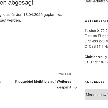
en abgesagt
Datenschutzerk
, das für den 18.04.2020 geplant war,
sagt werden.
WETTERSTAT
Telefon 0170 9
Funk im Flugge
LPD 433.275 M
CTCSS 97.4 Hz
Clubfahrzeug
0151 5211044
Nächster
WEITER
Beitrag
s
Fluggebiet bleibt bis auf Weiteres
AKTUELLES –
gesperrt
Aktuelles
–
Archiv: