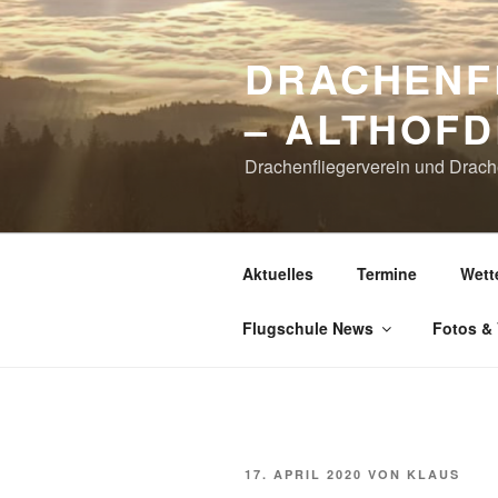
Zum
Inhalt
DRACHENF
springen
– ALTHOFD
Drachenfliegerverein und Drach
Aktuelles
Termine
Wett
Flugschule News
Fotos &
VERÖFFENTLICHT
17. APRIL 2020
VON
KLAUS
AM