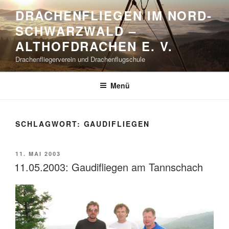
Zum
DRACHENFLIEGEN IM NORD-
Inhalt
SCHWARZWALD –
springen
ALTHOFDRACHEN E. V.
Drachenfliegerverein und Drachenflugschule
Menü
SCHLAGWORT:
GAUDIFLIEGEN
VERÖFFENTLICHT
11. MAI 2003
AM
11.05.2003: Gaudifliegen am Tannschach