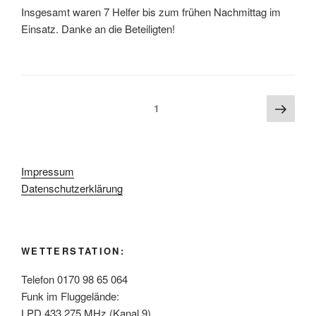
Insgesamt waren 7 Helfer bis zum frühen Nachmittag im
Einsatz. Danke an die Beteiligten!
Seitennummerierung
Näch
Seite
1
Seite
der
Beiträge
Impressum
Datenschutzerklärung
WETTERSTATION:
Telefon 0170 98 65 064
Funk im Fluggelände:
LPD 433.275 MHz (Kanal 9)