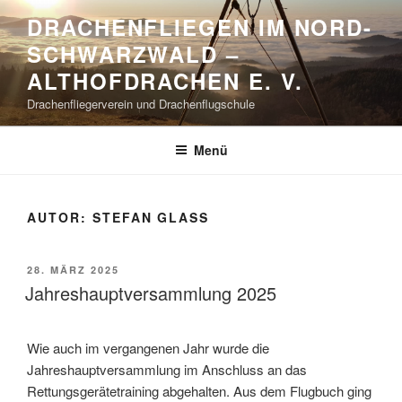
Zum
DRACHENFLIEGEN IM NORD-
Inhalt
SCHWARZWALD –
springen
ALTHOFDRACHEN E. V.
Drachenfliegerverein und Drachenflugschule
Menü
AUTOR:
STEFAN GLASS
VERÖFFENTLICHT
28. MÄRZ 2025
AM
Jahreshauptversammlung 2025
Wie auch im vergangenen Jahr wurde die
Jahreshauptversammlung im Anschluss an das
Rettungsgerätetraining abgehalten. Aus dem Flugbuch ging