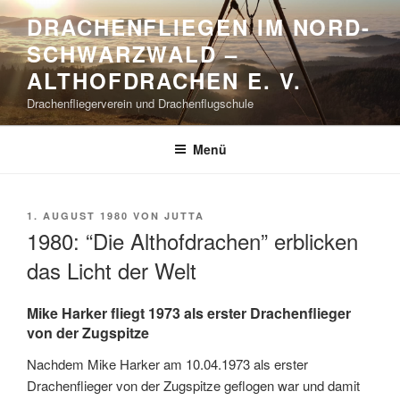
Zum
DRACHENFLIEGEN IM NORD-
Inhalt
SCHWARZWALD –
springen
ALTHOFDRACHEN E. V.
Drachenfliegerverein und Drachenflugschule
Menü
VERÖFFENTLICHT
1. AUGUST 1980
VON
JUTTA
AM
1980: “Die Althofdrachen” erblicken
das Licht der Welt
Mike Harker fliegt 1973 als erster Drachenflieger
von der Zugspitze
Nachdem Mike Harker am 10.04.1973 als erster
Drachenflieger von der Zugspitze geflogen war und damit