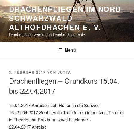
Zum
DRACHENFLIEGEN IM NORD-
Inhalt
SCHWARZWALD –
springen
ALTHOFDRACHEN E. V.
Drachenfliegerverein und Drachenflugschule
Menü
VERÖFFENTLICHT
3. FEBRUAR 2017
VON
JUTTA
AM
Drachenfliegen – Grundkurs 15.04.
bis 22.04.2017
15.04.2017 Anreise nach Hütten in die Schweiz
16.-21.04.2017 Sechs volle Tage für ein intensives Training
in Theorie und Praxis mit zwei Fluglehrern
22.04.2017 Abreise