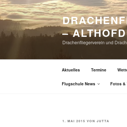
Zum
Inhalt
DRACHENF
springen
– ALTHOFD
Drachenfliegerverein und Drach
Aktuelles
Termine
Wett
Flugschule News
Fotos &
VERÖFFENTLICHT
1. MAI 2015
VON
JUTTA
AM