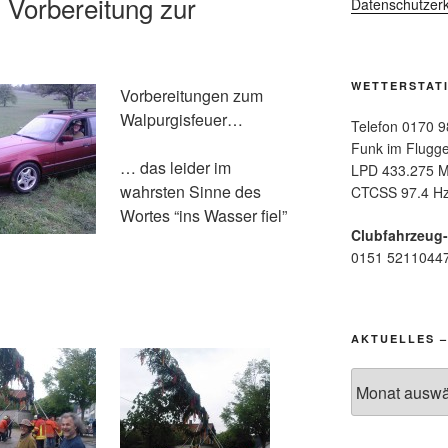
 Vorbereitung zur
Datenschutzerk
WETTERSTAT
Vorbereitungen zum
Walpurgisfeuer…
Telefon 0170 9
Funk im Flugge
… das leider im
LPD 433.275 M
wahrsten Sinne des
CTCSS 97.4 Hz
Wortes “ins Wasser fiel”
Clubfahrzeug
0151 5211044
AKTUELLES –
Aktuelles
–
Archiv: