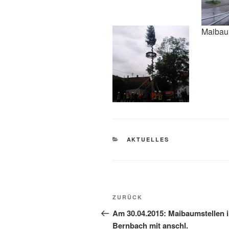
Maibaum
KATEGORIEN
AKTUELLES
Beitragsnavigation
Vorheriger
ZURÜCK
Beitrag
Am 30.04.2015: Maibaumstellen 
Bernbach mit anschl.