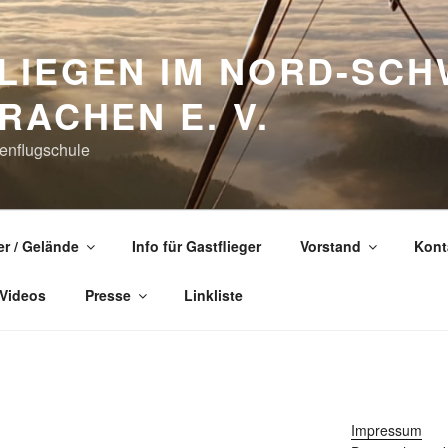
LIEGEN IM NORD-SC
RACHEN E. V.
enflugschule
er / Gelände
Info für Gastflieger
Vorstand
Kont
 Videos
Presse
Linkliste
Impressum