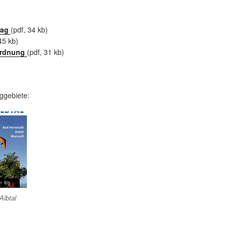
rag
(pdf, 34 kb)
45 kb)
ordnung
(pdf, 31 kb)
ggebiete:
Albtal