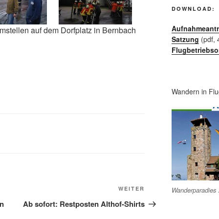
DOWNLOAD:
Aufnahmeant
stellen auf dem Dorfplatz in Bernbach
Satzung
(pdf, 
Flugbetriebs
Wandern in Flu
Nächster
WEITER
Wanderparadies 
Beitrag
in
Ab sofort: Restposten Althof-Shirts