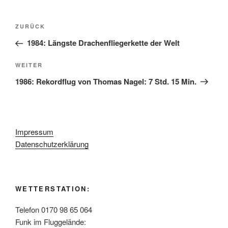
Beitragsnavigation
Vorheriger
ZURÜCK
Beitrag
1984: Längste Drachenfliegerkette der Welt
Nächster
WEITER
Beitrag
1986: Rekordflug von Thomas Nagel: 7 Std. 15 Min.
Impressum
Datenschutzerklärung
WETTERSTATION:
Telefon 0170 98 65 064
Funk im Fluggelände: