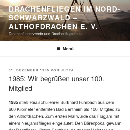
Zum
DRACHENFLIEGEN IM NORD-
Inhalt
SCHWARZWALD –
springen
ALTHOFDRACHEN E. V.
Drachenfliegerverein und Drachenflugschule
Menü
VERÖFFENTLICHT
31. DEZEMBER 1985
VON
JUTTA
AM
1985: Wir begrüßen unser 100.
Mitglied
1985
stieß Realschullehrer Burkhard Fuhrbach aus dem
600 Kilometer entfernten Bad Bentheim als 100. Mitglied zu
den Althofdrachen. Zum ersten Mal wurde das Flugjahr mit
einem Neujahrsfliegen eingeläutet. Den Bärenpokal gewann
der Denzlinger Jürgen Seyfferle, deutscher Meister von