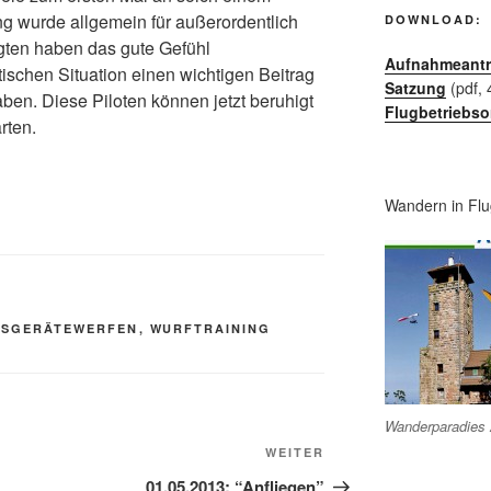
ng wurde allgemein für außerordentlich
DOWNLOAD:
igten haben das gute Gefühl
Aufnahmeant
tischen Situation einen wichtigen Beitrag
Satzung
(pdf, 
haben. Diese Piloten können jetzt beruhigt
Flugbetriebs
rten.
Wandern in Flu
GSGERÄTEWERFEN
,
WURFTRAINING
Wanderparadies 
Nächster
WEITER
Beitrag
01.05.2013: “Anfliegen”