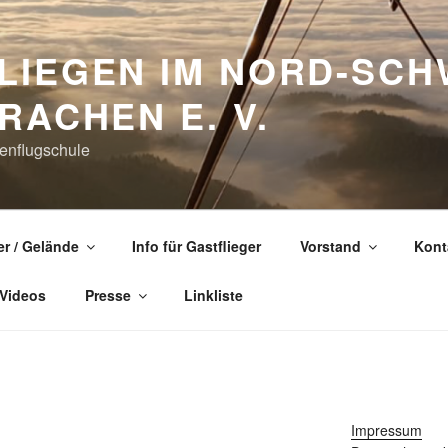
LIEGEN IM NORD-SC
RACHEN E. V.
enflugschule
er / Gelände
Info für Gastflieger
Vorstand
Kont
 Videos
Presse
Linkliste
Impressum