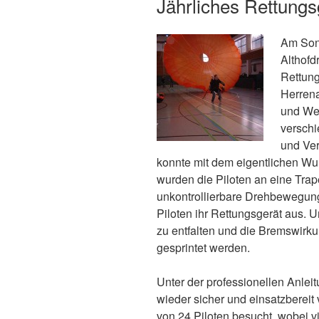
Jährliches Rettung
Am Sonn
Althofd
Rettung
Herrena
und Wer
versch
und Ver
konnte mit dem eigentlichen Wu
wurden die Piloten an eine Tra
unkontrollierbare Drehbewegung
Piloten ihr Rettungsgerät aus. 
zu entfalten und die Bremswirku
gesprintet werden.
Unter der professionellen Anlei
wieder sicher und einsatzbereit
von 24 Piloten besucht, wobei v