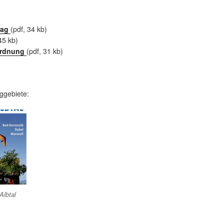
rag
(pdf, 34 kb)
45 kb)
ordnung
(pdf, 31 kb)
ggebiete:
Albtal