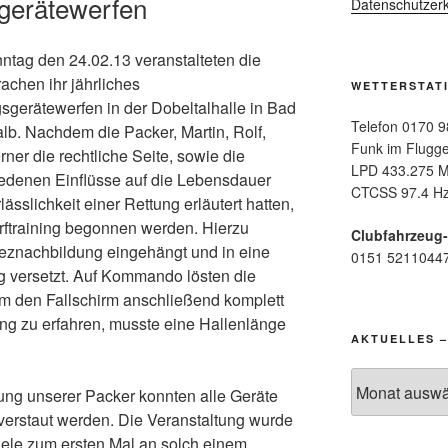
sgerätewerfen
Datenschutzerk
tag den 24.02.13 veranstalteten die
rachen ihr jährliches
WETTERSTAT
sgerätewerfen in der Dobeltalhalle in Bad
Telefon 0170 9
lb. Nachdem die Packer, Martin, Rolf,
Funk im Flugge
ner die rechtliche Seite, sowie die
LPD 433.275 M
iedenen Einflüsse
auf die Lebensdauer
CTCSS 97.4 Hz
lässlichkeit einer Rettung erläutert hatten,
rftraining begonnen werden. Hierzu
Clubfahrzeug
peznachbildung eingehängt und in eine
0151 5211044
 versetzt. Auf Kommando lösten die
Um den Fallschirm anschließend komplett
ng zu erfahren, musste eine Hallenlänge
AKTUELLES –
Aktuelles
tung unserer Packer konnten alle Geräte
–
 verstaut werden. Die Veranstaltung wurde
Archiv:
iele zum ersten Mal an solch einem