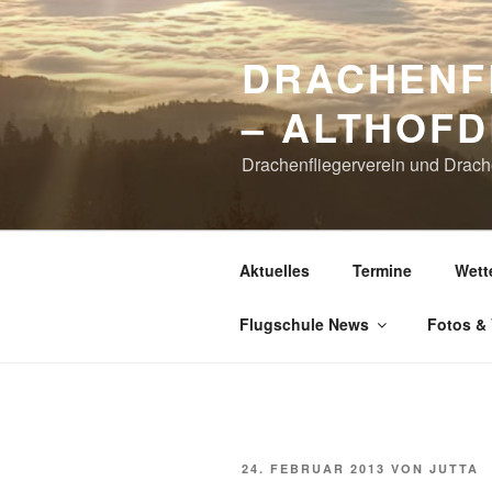
Zum
Inhalt
DRACHENF
springen
– ALTHOFD
Drachenfliegerverein und Drach
Aktuelles
Termine
Wett
Flugschule News
Fotos &
VERÖFFENTLICHT
24. FEBRUAR 2013
VON
JUTTA
AM