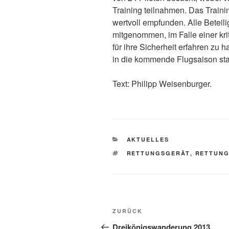
Training teilnahmen. Das Traini
wertvoll empfunden. Alle Beteil
mitgenommen, im Falle einer kri
für ihre Sicherheit erfahren zu 
in die kommende Flugsaison sta
Text: Philipp Weisenburger.
KATEGORIEN
AKTUELLES
SCHLAGWÖRTER
RETTUNGSGERÄT
,
RETTUN
Beitragsnavigation
Vorheriger
ZURÜCK
Beitrag
Dreikönigswanderung 2013