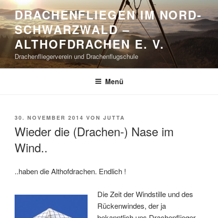
Zum
DRACHENFLIEGEN IM NORD-
Inhalt
SCHWARZWALD –
springen
ALTHOFDRACHEN E. V.
Drachenfliegerverein und Drachenflugschule
Menü
VERÖFFENTLICHT
30. NOVEMBER 2014
VON
JUTTA
AM
Wieder die (Drachen-) Nase im
Wind..
..haben die Althofdrachen. Endlich !
Die Zeit der Windstille und des
Rückenwindes, der ja
bekanntlich uns Drachenflieger