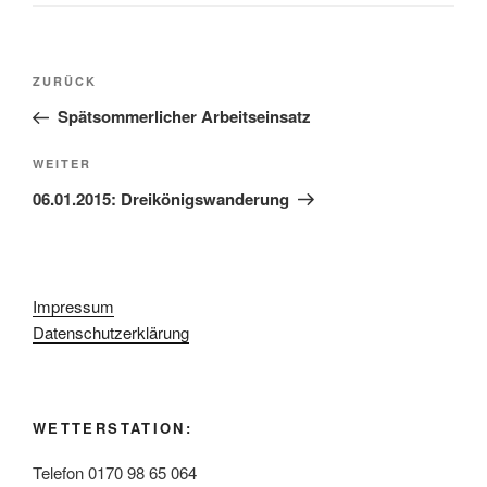
Beitragsnavigation
Vorheriger
ZURÜCK
Beitrag
Spätsommerlicher Arbeitseinsatz
Nächster
WEITER
Beitrag
06.01.2015: Dreikönigswanderung
Impressum
Datenschutzerklärung
WETTERSTATION:
Telefon 0170 98 65 064