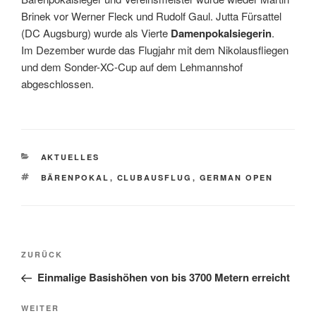
Brinek vor Werner Fleck und Rudolf Gaul. Jutta Fürsattel
(DC Augsburg) wurde als Vierte
Damenpokalsiegerin
.
Im Dezember wurde das Flugjahr mit dem Nikolausfliegen
und dem Sonder-XC-Cup auf dem Lehmannshof
abgeschlossen.
KATEGORIEN
AKTUELLES
SCHLAGWÖRTER
BÄRENPOKAL
,
CLUBAUSFLUG
,
GERMAN OPEN
Beitragsnavigation
Vorheriger
ZURÜCK
Beitrag
Einmalige Basishöhen von bis 3700 Metern erreicht
Nächster
WEITER