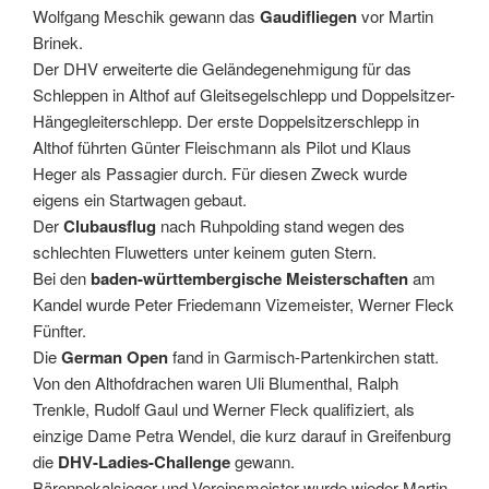
Wolfgang Meschik gewann das
Gaudifliegen
vor Martin
Brinek.
Der DHV erweiterte die Geländegenehmigung für das
Schleppen in Althof auf Gleitsegelschlepp und Doppelsitzer-
Hängegleiterschlepp. Der erste Doppelsitzerschlepp in
Althof führten Günter Fleischmann als Pilot und Klaus
Heger als Passagier durch. Für diesen Zweck wurde
eigens ein Startwagen gebaut.
Der
Clubausflug
nach Ruhpolding stand wegen des
schlechten Fluwetters unter keinem guten Stern.
Bei den
baden-württembergische Meisterschaften
am
Kandel wurde Peter Friedemann Vizemeister, Werner Fleck
Fünfter.
Die
German Open
fand in Garmisch-Partenkirchen statt.
Von den Althofdrachen waren Uli Blumenthal, Ralph
Trenkle, Rudolf Gaul und Werner Fleck qualifiziert, als
einzige Dame Petra Wendel, die kurz darauf in Greifenburg
die
DHV-Ladies-Challenge
gewann.
Bärenpokalsieger und Vereinsmeister wurde wieder Martin